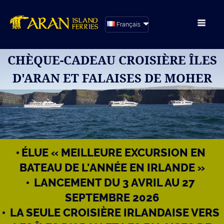
Français
CHÈQUE-CADEAU CROISIÈRE ÎLES
D'ARAN ET FALAISES DE MOHER
ÉLUE « MEILLEURE EXCURSION EN
BATEAU DE L'ANNÉE EN IRLANDE »
LANCEMENT DU 3 AVRIL AU 27
SEPTEMBRE 2026
LA SEULE CROISIÈRE IRLANDAISE VERS