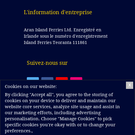
L'information d'entreprise
Aran Island Ferries Ltd. Enregistré en
Irlande sous le numéro d'enregistrement
Island Ferries Teoranta 111861
Suivez-nous sur
X
Cookies on our website:
By clicking "Accept all", you agree to the storing of
cookies on your device to deliver and maintain our
website core services, analyze site usage and assist in
Ferries des îles d'Aran. Enregistré en Irlande sous
our marketing efforts, including advertising
le nom d'Island Ferries Teoranta.
personalisation. Choose "Manage Cookies" to pick
Numéro d'enregistrement 111861. Adresse
specific cookies you're okay with or to change your
enregistrée : 37-39 Forster St, Galway, Irlande
preferences.,