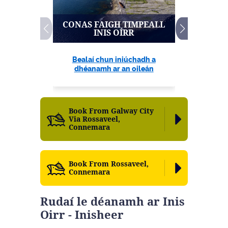
CONAS FAIGH TIMPEALL
ÁITEAN
INIS OÍRR
FANACH
Bealaí chun iniúchadh a
Cá bhfanfa
dhéanamh ar an oileán
Book From Galway City
Via Rossaveel,
Connemara
Book From Rossaveel,
Connemara
Rudaí le déanamh ar Inis
Oirr - Inisheer