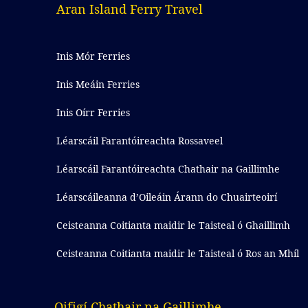
Aran Island Ferry Travel
Inis Mór Ferries
Inis Meáin Ferries
Inis Oírr Ferries
Léarscáil Farantóireachta Rossaveel
Léarscáil Farantóireachta Chathair na Gaillimhe
Léarscáileanna d’Oileáin Árann do Chuairteoirí
Ceisteanna Coitianta maidir le Taisteal ó Ghaillimh
Ceisteanna Coitianta maidir le Taisteal ó Ros an Mhíl
Oifigí Chathair na Gaillimhe