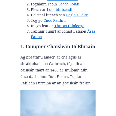
Foghlaim Faoin
Teach Solais
Féach ar
Longbhriseadh
Doirteal isteach san
Eaglais Báite
Tóg go
Cnoc Raithni
Imigh leat ar
Thuras Fáinleoga
Tabhair cuairt ar Ionad Ealaíon
Áras
Éanna
1. Conquer Chaisleán Uí Bhriain
Ag breathnú amach ar ché agus ar
shráidbhaile na Cathrach, tógadh an
caisleán thart ar 1400 ar shuíomh dún
ársa darb ainm Dún Forma. Tugtar
Caisleán Furmina ar an gcaisleán freisin.