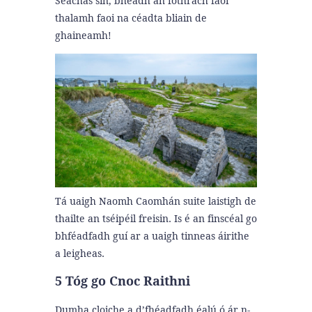
Seachas sin, bheadh an fothrach faoi
thalamh faoi na céadta bliain de
ghaineamh!
Tá uaigh Naomh Caomhán suite laistigh de
thailte an tséipéil freisin. Is é an finscéal go
bhféadfadh guí ar a uaigh tinneas áirithe
a leigheas.
5 Tóg go Cnoc Raithni
Dumha cloiche a d’fhéadfadh éalú ó ár n-