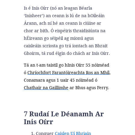
Is é Inis Oírr (nó an leagan Béarla
‘Inisheer’) an ceann is lú de na hOileáin
Árann, ach ní hé an ceann is ciúine ar
chor ar bith. Ó eispéiris thraidisiúnta na
hÉireann go séipéil ag mionú agus
caisleáin scriosta go trá iontach an Bhrait
Ghoirm, tá rud éigin do chách ar Inis Oírr.
Tá an t-am taistil go hInis Oírr 55 nóiméad
ó
Chríochfort Farantóireachta Ros an Mhíl,
Conamara agus 1 uair 45 nóiméad ó
Chathair na Gaillimhe
ar Bhus agus Ferry.
7 Rudaí Le Déanamh Ar
Inis Oírr
Conquer
Caislen Uí Bhriain