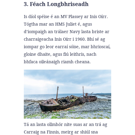
3. Féach Longbhriseadh
Is díol spéise é an MV Plassey ar Inis Oírr.
Tógtha mar an HMS Juliet é, agus
d’iompaigh an trálaer Navy lasta briste ar
charraigeacha Inis Oírr i 1960. Bhí sé ag
iompar go leor earraí sóise, mar bhrioscaí,
gloine dhaite, agus fiú leithris, nach
bhfaca oileánaigh riamh cheana.
Tá an lasta ollmhór nite suas ar an trá ag
Carraig na Finnis, meirg ar shiúl sna