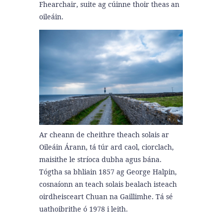
Fhearchair, suite ag cúinne thoir theas an
oileáin.
Ar cheann de cheithre theach solais ar
Oileáin Árann, tá túr ard caol, ciorclach,
maisithe le stríoca dubha agus bána.
Tógtha sa bhliain 1857 ag George Halpin,
cosnaíonn an teach solais bealach isteach
oirdheisceart Chuan na Gaillimhe. Tá sé
uathoibrithe ó 1978 i leith.