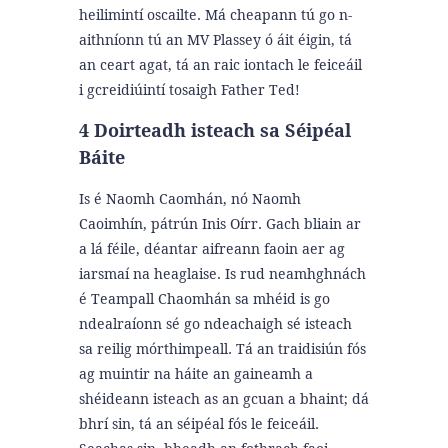
heilimintí oscailte.
Má cheapann tú go n-
aithníonn tú an MV Plassey ó áit éigin, tá
an ceart agat, tá an raic iontach le feiceáil
i gcreidiúintí tosaigh Father Ted!
4 Doirteadh isteach sa Séipéal
Báite
Is é Naomh Caomhán, nó Naomh
Caoimhín, pátrún Inis Oírr. Gach bliain ar
a lá féile, déantar aifreann faoin aer ag
iarsmaí na heaglaise. Is rud neamhghnách
é Teampall Chaomhán sa mhéid is go
ndealraíonn sé go ndeachaigh sé isteach
sa reilig mórthimpeall. Tá an traidisiún fós
ag muintir na háite an gaineamh a
shéideann isteach as an gcuan a bhaint; dá
bhrí sin, tá an séipéal fós le feiceáil.