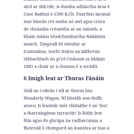
aird ar shlí eile, is dumha adhlactha ársa é
Cnoc Raithni ó 1500 R.Ch. Fuarthas iarsmaí
mar biorán cré-umha nó awl agus crúca
de chnámha créamtha ar an suíomh, a
bhain stádas Séadchomhartha Náisiúnta
amach.
Timpeall 69 méadar ar
trastomhas, nocht stoirm an láithreán
tábhachtach ón gCré-Umhaois sa bhliain
1885 a chuir ar a chumas é a scrúdú.
6 Imigh leat ar Thuras Fánáin
Siúil an t-oileán i stíl ar thuras bus
Wanderly Wagon. Ní bheidh aon deifir
anseo; Is leantóir mór clúdaithe é an 'bus'
a tharraingíonn tarracóir! Is féidir leat
féin agus do ghrúpa na radharcanna a
fheiceáil ó chompord an leantóra ar luas a