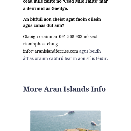
céad míle fáilte nó ‘Céad Míle Fáilte’ mar
a deirimid as Gaeilge.
An bhfuil aon cheist agat faoin oileán
agus conas dul ann?
Glaoigh orainn ar 091 568 903 nó seol
ríomhphost chuig
info@aranislandferries.com
agus beidh
áthas orainn cabhrú leat in aon slí is féidir.
More Aran Islands Info