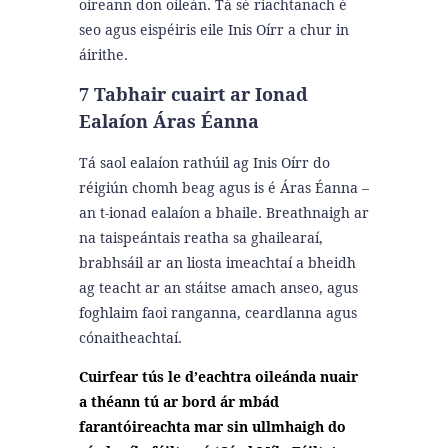
oireann don oileán.
Tá sé riachtanach é
seo agus eispéiris eile Inis Oírr a chur in
áirithe.
7 Tabhair cuairt ar Ionad
Ealaíon Áras Éanna
Tá saol ealaíon rathúil ag Inis Oírr do
réigiún chomh beag agus is é Áras Éanna –
an t-ionad ealaíon a bhaile. Breathnaigh ar
na taispeántais reatha sa ghailearaí,
brabhsáil ar an liosta imeachtaí a bheidh
ag teacht ar an stáitse amach anseo, agus
foghlaim faoi ranganna, ceardlanna agus
cónaitheachtaí.
Cuirfear tús le d’eachtra oileánda nuair
a théann tú ar bord ár mbád
farantóireachta mar sin ullmhaigh do