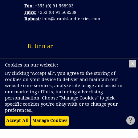
Fón:
+353 (0) 91 568903
Faics:
+353 (0) 91 568538
Rphost:
info@aranislandferries.com
Bí linn ar
X
Cookies on our website:
By clicking "Accept all", you agree to the storing of
cookies on your device to deliver and maintain our
website core services, analyze site usage and assist in
our marketing efforts, including advertising
Registered in Ireland as Island Ferries Teoranta.
personalisation. Choose "Manage Cookies" to pick
Registration number 111861. Registered Address:
specific cookies you're okay with or to change your
37-39 Forster St, Galway, Ireland
preferences.,
Refund Policy
?
Accept All
Manage Cookies
Privacy Policy
Copyright © 2026 Aran Island Ferries.