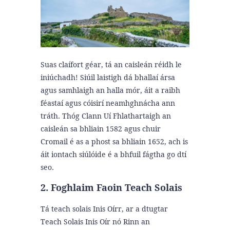
Suas claífort géar, tá an caisleán réidh le
iniúchadh! Siúil laistigh dá bhallaí ársa
agus samhlaigh an halla mór, áit a raibh
féastaí agus cóisirí neamhghnácha ann
tráth.
Thóg Clann Uí Fhlathartaigh an
caisleán sa bhliain 1582 agus chuir
Cromail é as a phost sa bhliain 1652, ach is
áit iontach siúlóide é a bhfuil fágtha go dtí
seo.
2. Foghlaim Faoin Teach Solais
Tá teach solais Inis Oírr, ar a dtugtar
Teach Solais Inis Oír nó Rinn an