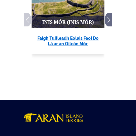
INIS ME
TURAS
INIS MÓR (INIS MÓR)
Faigh Tuilleadh Eolais Faoi Do
Tabhair 
Lá ar an Oileán Mór
Oileán - 